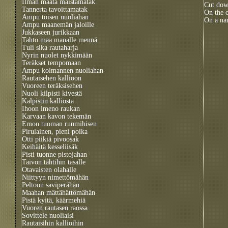
Ilman maata maistamatak
Cut down
Tannerta tavoittamatak
On the c
Ampu toisen nuoliahan
On a na
Ampu maanemän jaloille
Jukkaseen jurikkaan
Tahto maa manalle mennä
Tuli sika rautaharja
Nyrin nuolet nykkimään
Teräkset tempomaan
Ampu kolmannen nuoliahan
Rautaisehen kallioon
Vuoreen teräksisehen
Nuoli kilpisti kivestä
Kalpistin kalliosta
Ihoon imeno raukan
Karvaan kavon tekemän
Emon tuoman ruumihisen
Pirulainen, pieni poika
Otti piikiä pivoosak
Keihäitä kesseliisäk
Pisti tuonne pistojahan
Taivon tähtihin tasalle
Otavaisten olahalle
Niittyyn nimettömähän
Peltoon saviperähän
Maahan mättähättömähän
Pistä kyitä, käärmehiä
Vuoren rautasen raossa
Sovittele nuoliaisi
Rautaisihin kallioihin