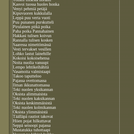
Kasvoi tuossa huoles honka
Venyi pehmiä petäjä
Kipuvuoren kukkulalla
Leppä puu verta vuoti
Puu punanen purskutteli
Pirulainen pitkä poika
Paha poika Pannahainen
Hakkasi tulisen koivun
Rannalla tulisen kosken
Saaressa nimettömässä
Vesti tervakset vesillen
Lohko lastut lainehille
Kokoisi kokoisehensa
Noita nuolia vanuupi
Lempo lehtikeihähitä
Vasamoita valmistaapi
Takoo taputteloo
Pajassa ovettomassa
Ilman ikkunattomassa
Teki nuolen yksikannan
Oksista alimmaisista
Teki nuolen kaksikannan
Oksista keskimmäisistä
Teki nuolen kolmikannan
Oksista ylimmäisistä
Täälläpä rautiot takovat
Hiien pojat hilkuttavat
Seppä seisoopi pajassa
Mustatukka tuhottaapi