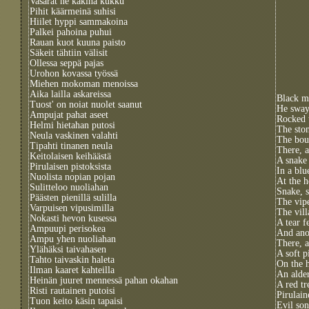
Vasarat ne käkinä kukku
Pihit käärmeinä suhisi
Hiilet hyppi sammakoina
Palkei pahoina puhui
Rauan kuot kuuna paisto
Säkeit tähtiin välisit
Ollessa seppä pajas
Urohon kovassa työssä
Miehen mokoman menoissa
Aika lailla askareissa
Black m
Tuost' on noiat nuolet saanut
He sway
Ampujat pahat aseet
Rocked t
Helmi hietahan putosi
The ston
Neula vaskinen valahti
The boul
Tipahti tinanen neula
There, a
Keitolaisen keihäästä
A snake 
Pirulaisen pistoksista
In a blu
Nuolista nopian pojan
At the h
Sulitteloo nuoliahan
Snake, s
Päästen pienillä sulilla
The vipe
Varpuisen vipusimilla
The vil
Nokasti hevon kusessa
A tear f
Ampuupi perisokea
And ano
Ampu yhen nuoliahan
There, a
Ylähäksi taivahasen
A soft p
Tahto taivaskin haleta
On the h
Ilman kaaret kahteilla
An alder
Heinän juuret mennessä pahan okahan
A red tr
Risti rautainen putoisi
Pirulain
Tuon keito käsin tapaisi
Evil so