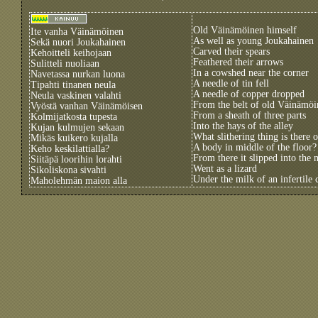
Old Väinämöinen himself
Ite vanha Väinämöinen
As well as young Joukahainen
Sekä nuori Joukahainen
Carved their spears
Kehoitteli keihojaan
Feathered their arrows
Sulitteli nuoliaan
In a cowshed near the corner
Navetassa nurkan luona
A needle of tin fell
Tipahti tinanen neula
A needle of copper dropped
Neula vaskinen valahti
From the belt of old Väinämöi
Vyöstä vanhan Väinämöisen
From a sheath of three parts
Kolmijatkosta tupesta
Into the hays of the alley
Kujan kulmujen sekaan
What slithering thing is there o
Mikäs kuikero kujalla
A body in middle of the floor?
Keho keskilattialla?
From there it slipped into the 
Siitäpä loorihin lorahti
Went as a lizard
Sikoliskona sivahti
Under the milk of an infertile
Maholehmän maion alla