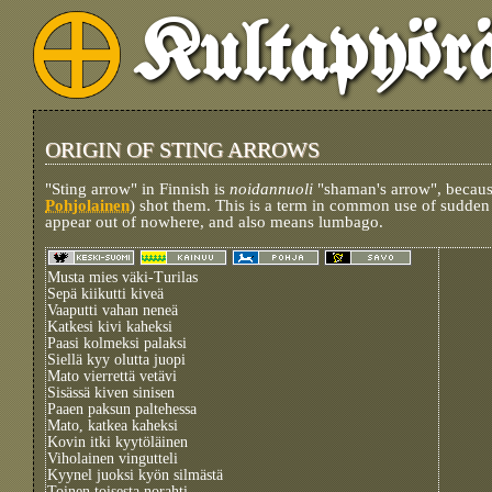
Kultapyör
ORIGIN OF STING ARROWS
"Sting arrow" in Finnish is
noidannuoli
"shaman's arrow", becau
Pohjolainen
) shot them. This is a term in common use of sudden 
appear out of nowhere, and also means lumbago.
Musta mies väki-Turilas
Sepä kiikutti kiveä
Vaaputti vahan neneä
Katkesi kivi kaheksi
Paasi kolmeksi palaksi
Siellä kyy olutta juopi
Mato vierrettä vetävi
Sisässä kiven sinisen
Paaen paksun paltehessa
Mato, katkea kaheksi
Kovin itki kyytöläinen
Viholainen vingutteli
Kyynel juoksi kyön silmästä
Toinen toisesta norahti