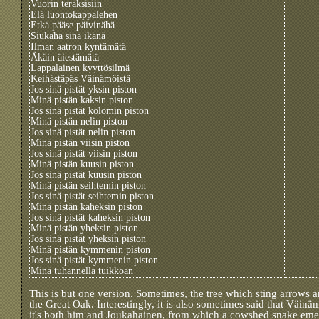
Vuorin teräksisiin
Elä luontokappalehen
Etkä pääse päivinähä
Siukaha sinä ikänä
Ilman aatron kyntämätä
Äkäin äiestämätä
Lappalainen kyyttösilmä
Keihästäpäs Väinämöistä
Jos sinä pistät yksin piston
Minä pistän kaksin piston
Jos sinä pistät kolomin piston
Minä pistän nelin piston
Jos sinä pistät nelin piston
Minä pistän viisin piston
Jos sinä pistät viisin piston
Minä pistän kuusin piston
Jos sinä pistät kuusin piston
Minä pistän seihtemin piston
Jos sinä pistät seihtemin piston
Minä pistän kaheksin piston
Jos sinä pistät kaheksin piston
Minä pistän yheksin piston
Jos sinä pistät yheksin piston
Minä pistän kymmenin piston
Jos sinä pistät kymmenin piston
Minä tuhannella tuikkoan
This is but one version. Sometimes, the tree which sting arrows a
the Great Oak. Interestingly, it is also sometimes said that Väi
it's both him and Joukahainen, from which a cowshed snake eme